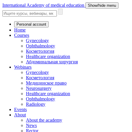
International Academy of medical education
Show/hide menu
Personal account
Home
Courses
Gynecology
Ophthalmology
Косметология
Healthcare organization
Абдоминальная хирургия
Webinars
Gynecology
Косметология
Медицинское право
Neurosurgery
Healthcare organization
Ophthalmology
Radiology
Events
About
About the academy
News
Rector