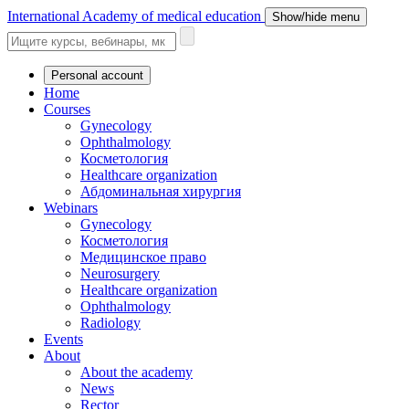
International Academy of medical education
Show/hide menu
Personal account
Home
Courses
Gynecology
Ophthalmology
Косметология
Healthcare organization
Абдоминальная хирургия
Webinars
Gynecology
Косметология
Медицинское право
Neurosurgery
Healthcare organization
Ophthalmology
Radiology
Events
About
About the academy
News
Rector