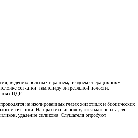
ргии, ведению больных в раннем, позднем операционном
слойке сетчатки, тампонаду витреальной полости,
ениях ПДР.
 проводятся на изолированных глазах животных и бионических
алогии сетчатки. На практике используются материалы для
силикон, удаление силикона. Слушатели опробуют