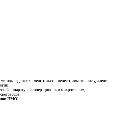
 методы щадящих вмешательств: менее травматичное удаление
огий.
ческой аппаратурой, операционным микроскопом,
световодов.
ллов НМО!