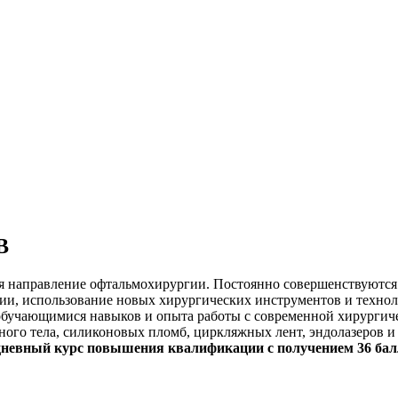
B
я направление офтальмохирургии. Постоянно совершенствуются
и, использование новых хирургических инструментов и технол
 обучающимися навыков и опыта работы с современной хирурги
ого тела, силиконовых пломб, циркляжных лент, эндолазеров и 
дневный курс повышения квалификации с получением 36 ба