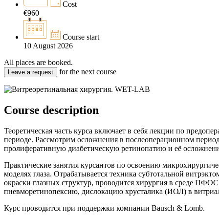
Cost
€960
Course start
10
August 2026
All places are booked.
for the next course
Leave a request
Course description
Теоретическая часть курса включает в себя лекции по предоп
периоде. Рассмотрим осложнения в послеоперационном период
пролиферативную диабетическую ретинопатию и её осложнен
Практические занятия курсантов по освоению микрохирургиче
моделях глаза. Отрабатывается техника субтотальной витрэкто
окраски глазных структур, проводится хирургия в среде ПФОС
пневморетинопексию, дислокацию хрусталика (ИОЛ) в витриа
Курс проводится при поддержки компании Bausch & Lomb.