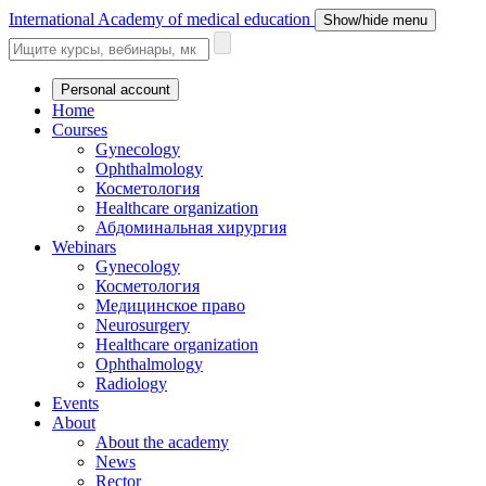
International Academy of medical education
Show/hide menu
Personal account
Home
Courses
Gynecology
Ophthalmology
Косметология
Healthcare organization
Абдоминальная хирургия
Webinars
Gynecology
Косметология
Медицинское право
Neurosurgery
Healthcare organization
Ophthalmology
Radiology
Events
About
About the academy
News
Rector