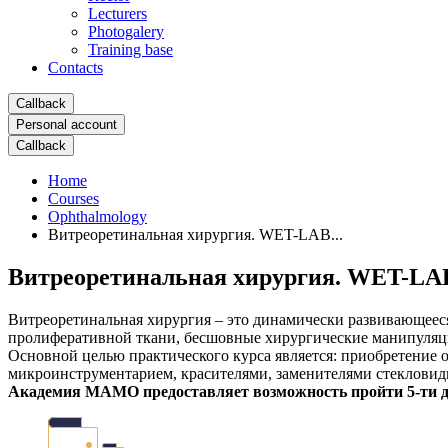
Lecturers
Photogalery
Training base
Contacts
Сallback
Personal account
Сallback
Home
Courses
Ophthalmology
Витреоретинальная хирургия. WET-LAB...
Витреоретинальная хирургия. WET-LA
Витреоретинальная хирургия – это динамически развивающеес
пролиферативной ткани, бесшовные хирургические манипуляци
Основной целью практического курса является: приобретение
микроинструментарием, красителями, заменителями стекловидн
Академия МАМО предоставляет возможность пройти 5-ти 