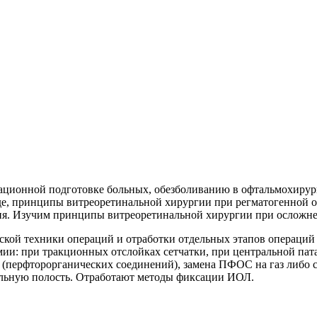
ерационной подготовке больных, обезболиванию в офтальмохиру
е, принципы витреоретинальной хирургии при регматогенной от
ия. Изучим принципы витреоретинальной хирургии при осложн
ской техники операций и отработки отдельных этапов операций
мии: при тракционных отслойках сетчатки, при центральной пат
 (перфторорганических соединений), замена ПФОС на газ либо 
льную полость. Отработают методы фиксации ИОЛ.